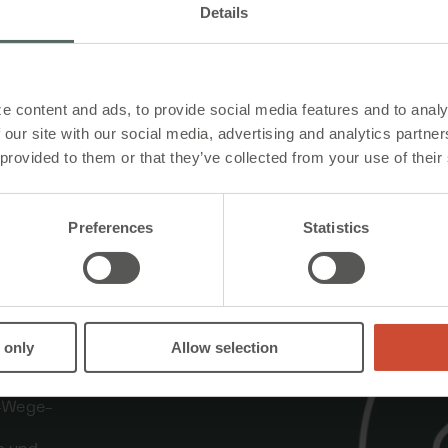
Details
n
e Lüftung
e content and ads, to provide social media features and to analy
t kann zu natürliche Lüftung verwendet
 our site with our social media, advertising and analytics partn
 den Gebäudenutzern ein angenehmes
zu bieten.
 provided to them or that they’ve collected from your use of their
Mitnehmerbeschlag
Preferences
Statistics
Rostfreier Stahl
n
Grau (Edelstahl)
 only
Allow selection
i-Wege-