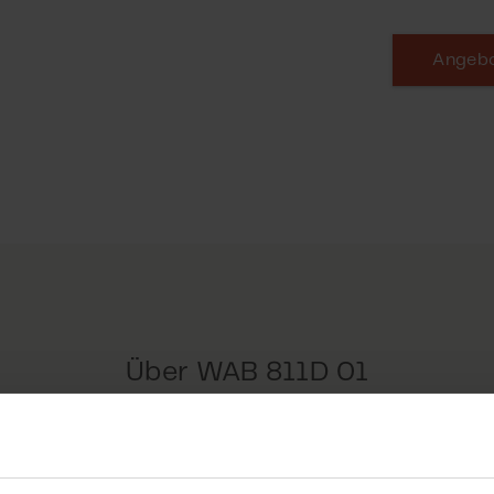
Angebo
Über WAB 811D 01