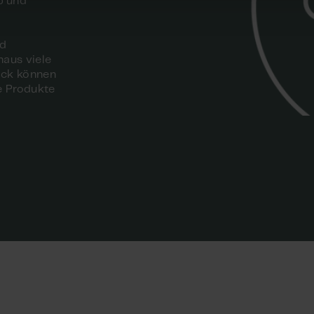
b und
nd
naus viele
lick können
e Produkte