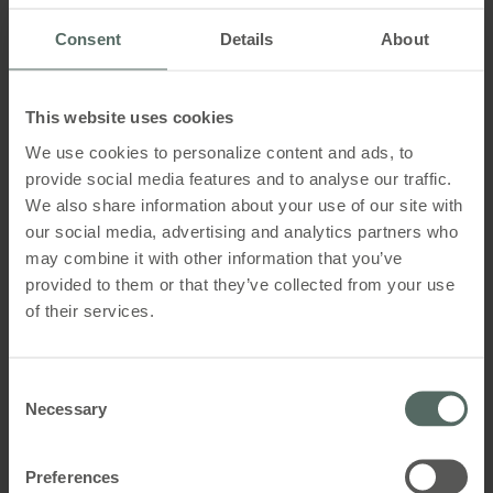
Consent
Details
About
PDF-Produktzeichnung_WMU
Farbeoptionen
836_WAB 812_WAB 811
Grau (Edelstahl & Alu)
This website uses cookies
We use cookies to personalize content and ads, to
Lieferumfang
provide social media features and to analyse our traffic.
beschlag mit Schrauben
We also share information about your use of our site with
our social media, advertising and analytics partners who
may combine it with other information that you’ve
provided to them or that they’ve collected from your use
of their services.
WAB 811 0101 WAB 909 2411
Consent
Necessary
Selection
Motorbeschlag für WMU 836-EN
Preferences