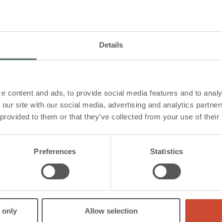
ionen
e Lüftung
Details
t kann zu natürliche Lüftung verwendet
 den Gebäudenutzern ein angenehmes
n
zu bieten.
0,1m, 3 x 0,75mm²
e content and ads, to provide social media features and to analy
 our site with our social media, advertising and analytics partn
 provided to them or that they’ve collected from your use of their
LSZH, grau
Preferences
Statistics
st-on Buchse und Stecker (am Kabel befestigt)
 only
Allow selection