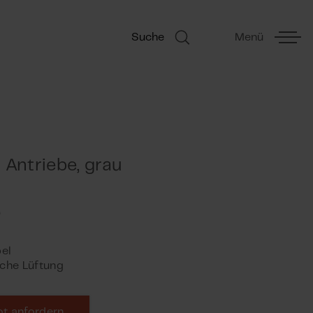
Suche
Menü
2 Antriebe, grau
el
iche Lüftung
t anfordern