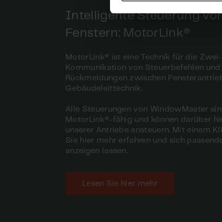
Intelligente Steuerung vo
Fenstern: MotorLink®
MotorLink® ist eine Technik für die Zwe
Kommunikation von Steuerbefehlen und
Rückmeldungen zwischen Fensterantrie
Gebäudeleittechnik.
Alle Steuerungen von WindowMaster si
MotorLink®-fähig und können darüber hi
unserer Antriebe ansteuern. Mit einem K
Sie hier mehr erfahren und sich passend
anzeigen lassen.
Lesen Sie hier mehr