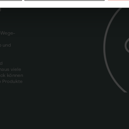
n
i-Wege-
b und
nd
naus viele
lick können
e Produkte