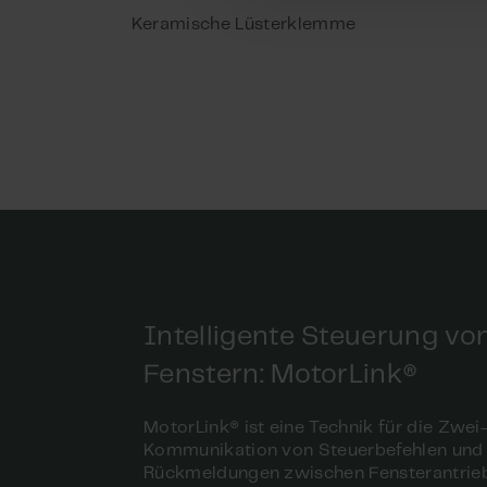
zuständigen Brandschutz
zutreffenden Bundesland 
Keramische Lüsterklemme
Technische Baubestimmung 
Möglichkeiten und den St
Material: Silikon, grau 5
Anwendung: Kabel für 1 An
Intelligente Steuerung vo
Fenstern: MotorLink®
MotorLink® ist eine Technik für die Zwe
Kommunikation von Steuerbefehlen und
Rückmeldungen zwischen Fensterantrie