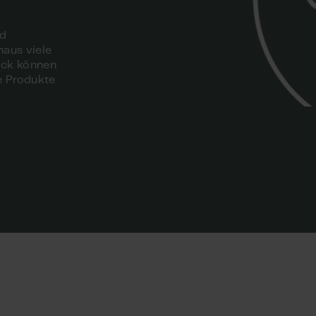
nd
naus viele
lick können
e Produkte