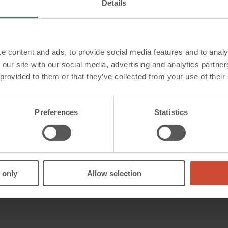
Details
zugelassen sein. Die Verlegung der Leitungen muss nach
shersteller mit den entsprechenden
Ähnliche Produkte
rfolgen.
ür die RWA-Leitungen kann verzichtet werden, wenn die
e content and ads, to provide social media features and to analy
melder komplett überwacht wird, und ein Auslösen des
 our site with our social media, advertising and analytics partn
m Öffnen der RWA-Anlage führt.
 provided to them or that they’ve collected from your use of their
tellt keine zugelassene Verlegeart zum Erreichen eines
nung an die DIN 4102 Teil 12 dar. Der Funktionserhalt wir
Preferences
Statistics
ngen der Klassifikation E30 gesichert oder der Raum wird
acht.
Anlagen („Leitungsanlage“) endet an der Schnittstelle
ntrieb! Die flexible, wärmebeständige Anschlussleitung de
 only
Allow selection
 Systemkomponente elektromotorischer Antrieb und ist
roinstallation!
hlenswert, die Verlegeart der Leitungen mit den