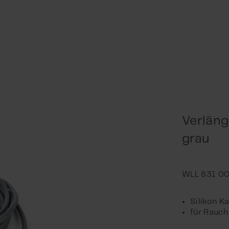
Verläng
grau
Silikon K
für Rauc