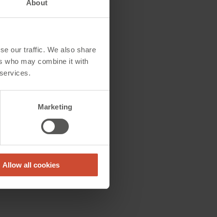
About
se our traffic. We also share
ers who may combine it with
 services.
d
Marketing
s
Allow all cookies