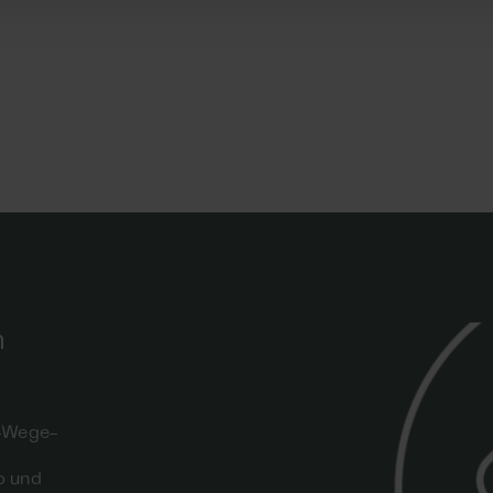
behörden abzusprechen. Unabhängig davon, ob in dem
die entsprechende MLAR als
eingeführt ist oder nicht, sollte auf die technischen
and der Technik der MLAR hingewiesen werden.
m, 3-Adern 0,75mm²
trieb
n
i-Wege-
b und