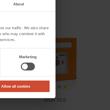
About
se our traffic. We also share
ers who may combine it with
 services.
iebsverbrauch unter
er das Produkt
Marketing
Allow all cookies
WSK 328