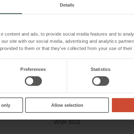
Kunststoff
Details
Ähnliche Produkte
23D
g
e content and ads, to provide social media features and to analy
Rot LED an dem Wärme-Differenzial-Melder
 our site with our social media, advertising and analytics partn
 provided to them or that they’ve collected from your use of their
Siehe Anhang für den vernetzten Bereitschaftsbetr
dem MotorController / der RWA-Zentrale, an dem/d
angeschlossen ist.
Preferences
Statistics
r inkl. Montagesockel
 only
Allow selection
WSK 502