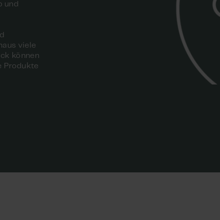
b und
nd
naus viele
lick können
e Produkte