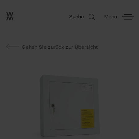
Go to frontpage
Skip navigation
Suche
Menü
Suche
Gehen Sie zurück zur Übersicht