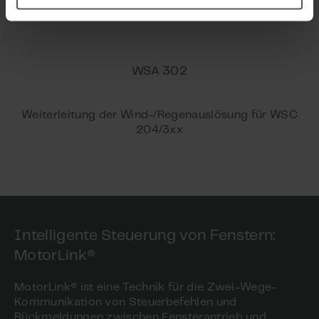
WSA 302
Weiterleitung der Wind-/Regenauslösung für WSC
204/3xx
Intelligente Steuerung von Fenstern:
MotorLink®
MotorLink® ist eine Technik für die Zwei-Wege-
Kommunikation von Steuerbefehlen und
Rückmeldungen zwischen Fensterantrieb und