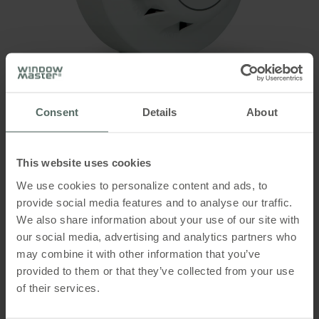
für Aufputzmontage wird mitgeliefert) verwendet
Schutzart
Das Produkt hat einen maximalen
werden.
Ausgangsstrom von 4,8A
IP 30
Leerlaufverbrauch
WSA 300 61
4W
Consent
Details
About
Material
Rauchmelder
Kunststoffgehäuse
This website uses cookies
We use cookies to personalize content and ads, to
Gewicht mit Akkus
provide social media features and to analyse our traffic.
7,5kg
We also share information about your use of our site with
our social media, advertising and analytics partners who
Gewicht ohne Akkus
may combine it with other information that you’ve
4,7kg
provided to them or that they’ve collected from your use
of their services.
Farbeoptionen