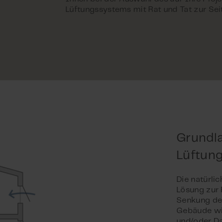
Lüftungssystems mit Rat und Tat zur Seit
Grundla
Lüftun
Die natürli
Lösung zur
Senkung de
Gebäude wir
und/oder Da