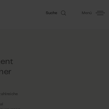
Suche
Menü
gent
her
zahlreiche
d
al