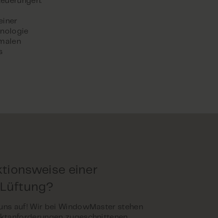
teuerungen.
einer
hnologie
imalen
s
tionsweise einer
 Lüftung?
 uns auf! Wir bei WindowMaster stehen
jektanforderungen zugeschnittenen