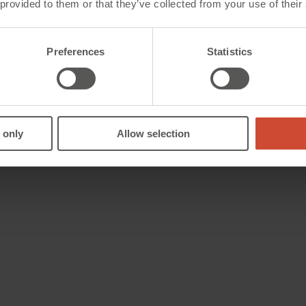
 provided to them or that they’ve collected from your use of their
ationen
Preferences
Statistics
ich bei
 dieser
 Bei
 auf
und
ass Fenster
 only
Allow selection
h wirklich