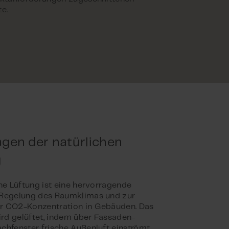
e.
gen der natürlichen
g
che Lüftung ist eine hervorragende
 Regelung des Raumklimas und zur
r CO2-Konzentration in Gebäuden. Das
d gelüftet, indem über Fassaden-
chfenster frische Außenluft einströmt