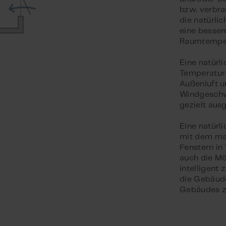
bzw. verbra
die natürlic
eine besser
Raumtemper
Eine natürli
Temperatur
Außenluft u
Windgeschwi
gezielt aus
Eine natürl
mit dem ma
Fenstern in
auch die Mö
intelligent
die Gebäude
Gebäudes z