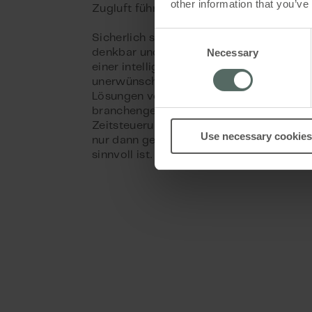
other information that you’ve
Zugluft führt.
Consent
Sicherlich sind solche und ähnliche Situ
Necessary
Selection
denkbar und möglich. Allerdings lassen s
einer intelligenten Automatisierung viele
unerwünschten Bedingungen vermeiden.
Lösungen von WindowMaster setzen wir
branchengeprüfte Parameter, Sensorik 
Zeitsteuerungen, um zu gewährleisten, d
Use necessary cookies
nur dann geöffnet werden, wenn dies auc
sinnvoll ist.