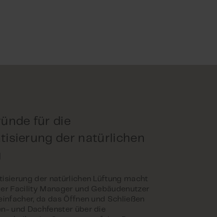
ünde für die
isierung der natürlichen
g
isierung der natürlichen Lüftung macht
er Facility Manager und Gebäudenutzer
einfacher, da das Öffnen und Schließen
n- und Dachfenster über die