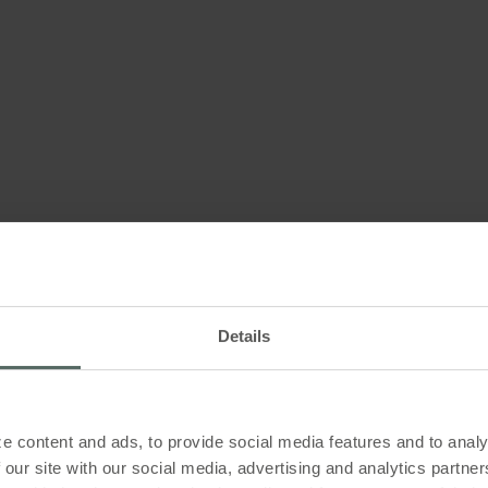
eme
ne manuelle
r die
Details
udes
 offen
en oder
nwasser
e content and ads, to provide social media features and to analy
ss eine
 our site with our social media, advertising and analytics partn
nehmer