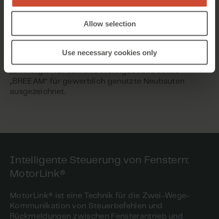
Innenräume ermöglicht es, den Komfort für die
Gebäudenutzer zu steigern und die Raumluftqualität
Allow selection
zu verbessern und dabei gleichzeitig den
Gesamtenergieverbrauch zu reduzieren.
Use necessary cookies only
Das Projekt wurde mit den Zertifizierungen
„Effinergie“ für sanierte Wohngebäude sowie
„BREEAM“ für gewerblich genutzte Neubauten
ausgezeichnet.
Intelligente Steuerung von Fenstern:
MotorLink®
MotorLink® ist eine Technik für die Zwei-Wege-
Kommunikation von Steuerbefehlen und
Rückmeldungen zwischen Fensterantrieb und