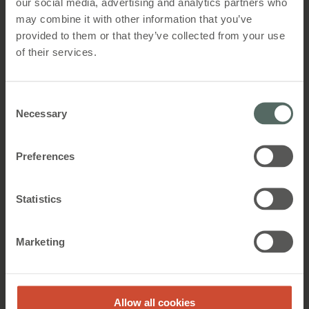
our social media, advertising and analytics partners who
may combine it with other information that you’ve
provided to them or that they’ve collected from your use
Eine gesündere Lösung für ein
of their services.
angenehmes Raumklima
Unmittelbar nach seinem Projekteinstieg im Jahr
Consent
2022 stattete WindowMaster die Fenster in den vier
Necessary
Selection
Treppenhäusern des Gebäudes und in der Brauerei
zügig mit Fensterantrieben aus.
Preferences
Aufgrund der beträchtlichen Größe wurden zudem
auf dem Glasdach vier Fensterantriebe installiert.
Dank der MotorLink®-Technologie von
Statistics
WindowMaster arbeiten die Fensterantriebe perfekt
synchron, sodass ein leistungsstarkes System zur
Lüftung der Innenräume mit minimaler
Marketing
Umweltbelastung realisiert werden konnte.
Durch Interaktion mit der HLK-Anlage kann das
Raumklima problemlos gesteuert werden. Die
Allow all cookies
Nutzung der Außenluftströme zur Lüftung der